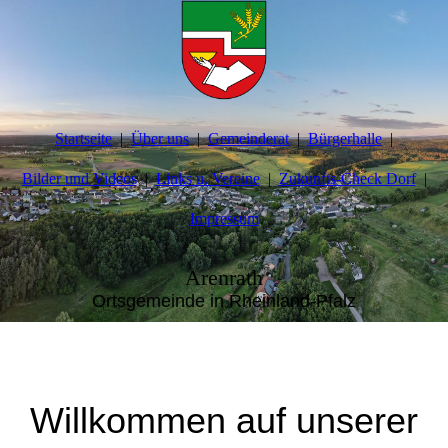
Startseite
Über uns
Gemeinderat
Bürgerhalle
Bilder und Videos
Links u. Vereine
Zukunfts-Check Dorf
Impressum
Arenrath
Ortsgemeinde in Rheinland-Pfalz
Willkommen auf unserer