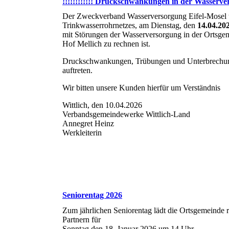
!!!!!!!!!!!! Druckschwankungen in der Wasservers
Der Zweckverband Wasserversorgung Eifel-Mosel te
Trinkwasserrohrnetzes, am Dienstag, den
14.04.20
mit Störungen der Wasserversorgung in der Ortsge
Hof Mellich zu rechnen ist.
Druckschwankungen, Trübungen und Unterbrechun
auftreten.
Wir bitten unsere Kunden hierfür um Verständnis
Wittlich, den 10.04.2026
Verbandsgemeindewerke Wittlich-Land
Annegret Heinz
Werkleiterin
Seniorentag 2026
Zum jährlichen Seniorentag lädt die Ortsgemeinde r
Partnern für
Sonntag den 18. Januar 2026 um 14 Uhr