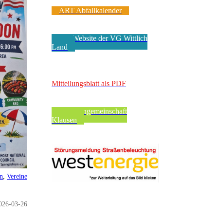
ART Abfallkalender
Zur Website der VG Wittlich
Land
VerbandsgeMEINde
Mitteilungsblatt als PDF
Pfarreiengemeinschaft
Klausen
en
,
Vereine
026-03-26