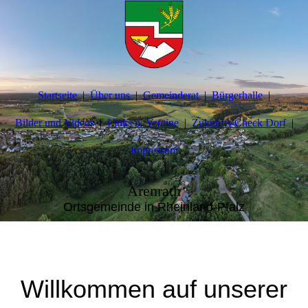
Startseite
Über uns
Gemeinderat
Bürgerhalle
Bilder und Videos
Links u. Vereine
Zukunfts-Check Dorf
Impressum
Arenrath
Ortsgemeinde in Rheinland-Pfalz
Willkommen auf unserer