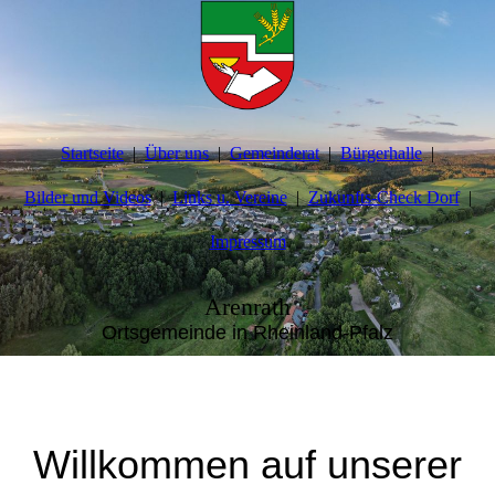
Startseite
Über uns
Gemeinderat
Bürgerhalle
Bilder und Videos
Links u. Vereine
Zukunfts-Check Dorf
Impressum
Arenrath
Ortsgemeinde in Rheinland-Pfalz
Willkommen auf unserer