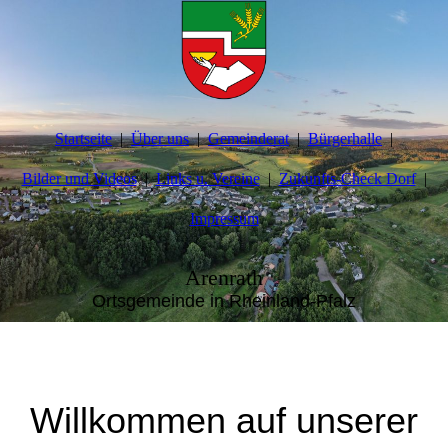
Startseite
Über uns
Gemeinderat
Bürgerhalle
Bilder und Videos
Links u. Vereine
Zukunfts-Check Dorf
Impressum
Arenrath
Ortsgemeinde in Rheinland-Pfalz
Willkommen auf unserer