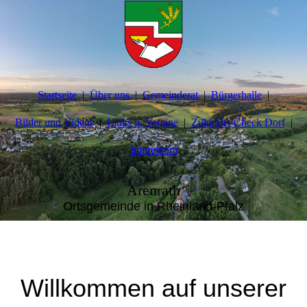
Startseite
Über uns
Gemeinderat
Bürgerhalle
Bilder und Videos
Links u. Vereine
Zukunfts-Check Dorf
Impressum
Arenrath
Ortsgemeinde in Rheinland-Pfalz
Willkommen auf unserer