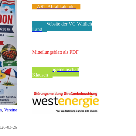
ART Abfallkalender
Zur Website der VG Wittlich
Land
VerbandsgeMEINde
Mitteilungsblatt als PDF
Pfarreiengemeinschaft
Klausen
en
,
Vereine
026-03-26