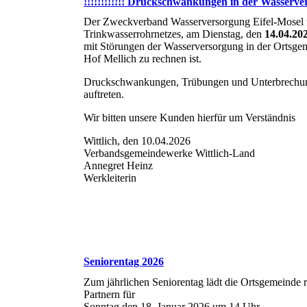
!!!!!!!!!!!! Druckschwankungen in der Wasservers
Der Zweckverband Wasserversorgung Eifel-Mosel te
Trinkwasserrohrnetzes, am Dienstag, den
14.04.20
mit Störungen der Wasserversorgung in der Ortsge
Hof Mellich zu rechnen ist.
Druckschwankungen, Trübungen und Unterbrechun
auftreten.
Wir bitten unsere Kunden hierfür um Verständnis
Wittlich, den 10.04.2026
Verbandsgemeindewerke Wittlich-Land
Annegret Heinz
Werkleiterin
Seniorentag 2026
Zum jährlichen Seniorentag lädt die Ortsgemeinde r
Partnern für
Sonntag den 18. Januar 2026 um 14 Uhr