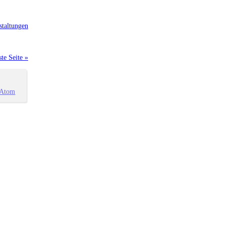
staltungen
te Seite »
Atom