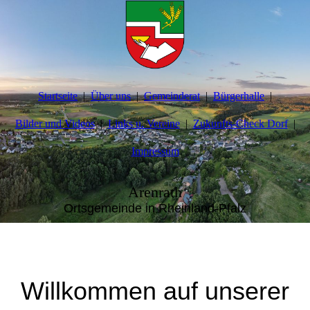
Startseite
Über uns
Gemeinderat
Bürgerhalle
Bilder und Videos
Links u. Vereine
Zukunfts-Check Dorf
Impressum
Arenrath
Ortsgemeinde in Rheinland-Pfalz
Willkommen auf unserer